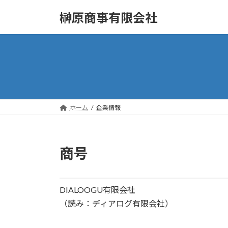
コ
ナ
榊原商事有限会社
ン
ビ
テ
ゲ
ン
ー
ツ
シ
へ
ョ
ス
ン
キ
に
ッ
移
ホーム
企業情報
プ
動
商号
DIALOOGU有限会社
（読み：ディアログ有限会社）